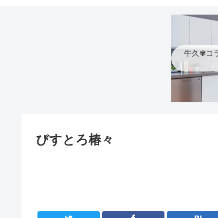
牛久✾コ
びすとろ椿々