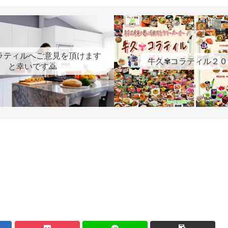
ラティルへご意見を頂けます
牛久✾コラティル２０
と幸いです🙇