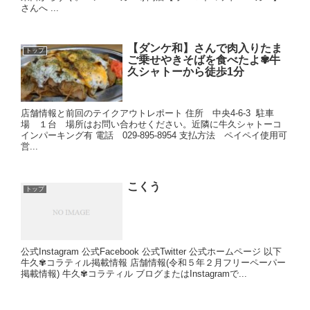
さんへ ...
【ダンケ和】さんで肉入りたま
トップ
ご乗せやきそばを食べたよ✾牛
久シャトーから徒歩1分
店舗情報と前回のテイクアウトレポート 住所 中央4-6-3 駐車
場 １台 場所はお問い合わせください。近隣に牛久シャトーコ
インパーキング有 電話 029-895-8954 支払方法 ペイペイ使用可
営...
こくう
トップ
公式Instagram 公式Facebook 公式Twitter 公式ホームページ 以下
牛久✾コラティル掲載情報 店舗情報(令和５年２月フリーペーパー
掲載情報) 牛久✾コラティル ブログまたはInstagramで...