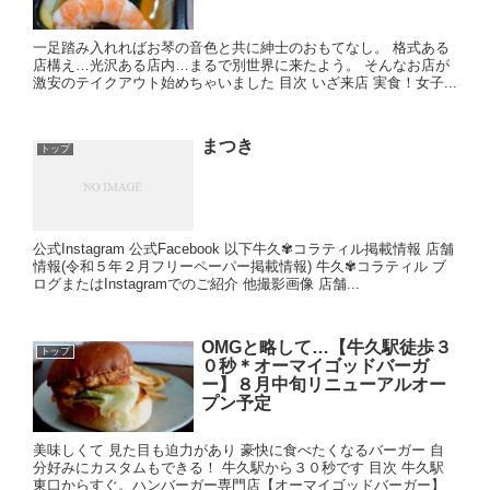
一足踏み入れればお琴の音色と共に紳士のおもてなし。 格式ある
店構え…光沢ある店内…まるで別世界に来たよう。 そんなお店が
激安のテイクアウト始めちゃいました 目次 いざ来店 実食！女子...
まつき
トップ
公式Instagram 公式Facebook 以下牛久✾コラティル掲載情報 店舗
情報(令和５年２月フリーペーパー掲載情報) 牛久✾コラティル ブ
ログまたはInstagramでのご紹介 他撮影画像 店舗...
OMGと略して…【牛久駅徒歩３
トップ
０秒＊オーマイゴッドバーガ
ー】８月中旬リニューアルオー
プン予定
美味しくて 見た目も迫力があり 豪快に食べたくなるバーガー 自
分好みにカスタムもできる！ 牛久駅から３０秒です 目次 牛久駅
東口からすぐ。ハンバーガー専門店【オーマイゴッドバーガー】