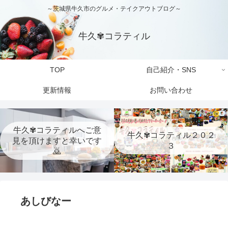
～茨城県牛久市のグルメ・テイクアウトブログ～
牛久✾コラティル
TOP
自己紹介・SNS
更新情報
お問い合わせ
牛久✾コラティルへご意
牛久✾コラティル２０２
見を頂けますと幸いです
３
🙇
あしびなー