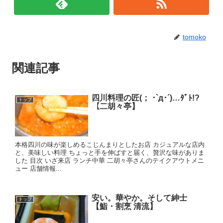
tomoko
関連記事
四川料理の匠(； ･`д･´)…ﾀﾞﾄ!?
トップ
【二胡々亭】
本格四川の味が楽しめるこじんまりとしたお店 カジュアルな店内
と、美味しい料理 ちょっと手を伸ばすと届く、贅沢な味がありま
した 目次 いざ来店 ランチ中華 二胡々亭さんのテイクアウトメニ
ュー 店舗情報...
安い。華やか。そして紳士
トップ
【鮨・割烹 清流】