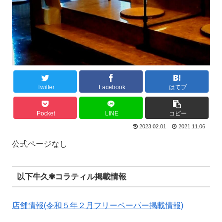
Twitter
Facebook
はてブ
Pocket
LINE
コピー
2023.02.01
2021.11.06
公式ページなし
以下牛久✾コラティル掲載情報
店舗情報(令和５年２月フリーペーパー掲載情報)